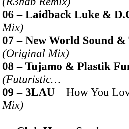
(R3hab Remix)
06 – Laidback Luke & D.
Mix)
07 – New World Sound &
(Original Mix)
08 – Tujamo & Plastik Fu
(Futuristic…
09 – 3LAU
– How You Lo
Mix)