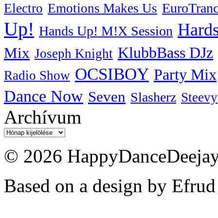
EuroTran
Electro
Emotions Makes Us
Up!
Hards
Hands Up! M!X Session
KlubbBass DJz
Mix
Joseph Knight
OCSIBOY
Party Mix
Radio Show
Dance Now
Seven
Slasherz
Steevy
Archívum
Archívum
© 2026 HappyDanceDeejayz
Based on a design by Efrud