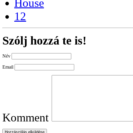
House
12
Szólj hozzá te is!
Név
Email
Komment
Hozzászólás elküldése