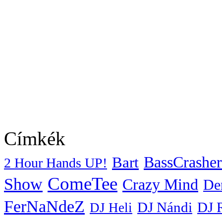
Címkék
BassCrasher
Bart
2 Hour Hands UP!
ComeTee
Show
Crazy Mind
De
FerNaNdeZ
DJ Nándi
DJ 
DJ Heli