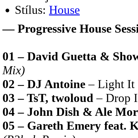
Stílus:
House
— Progressive House Ses
01 – David Guetta & Show
Mix)
02 – DJ Antoine
– Light I
03 – TsT, twoloud
– Drop I
04 – John Dish & Ale Mo
05 – Gareth Emery feat. K