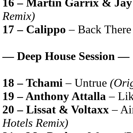
16 – Martin Garrix & Ja
Remix)
17 – Calippo
– Back Ther
— Deep House Session —
18 – Tchami
– Untrue
(Ori
19 – Anthony Attalla
– Li
20 – Lissat & Voltaxx
– Ai
Hotels Remix)