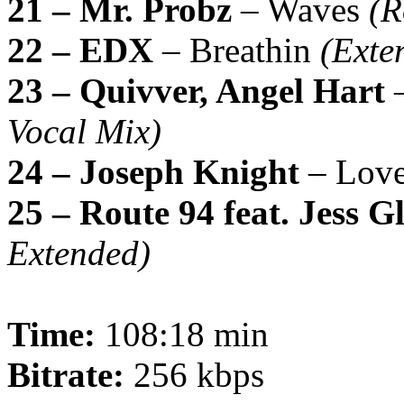
21 – Mr. Probz
– Waves
(R
22 – EDX
– Breathin
(Exte
23 – Quivver, Angel Hart
–
Vocal Mix)
24 – Joseph Knight
– Love
25 – Route 94 feat. Jess G
Extended)
Time:
108:18 min
Bitrate:
256 kbps