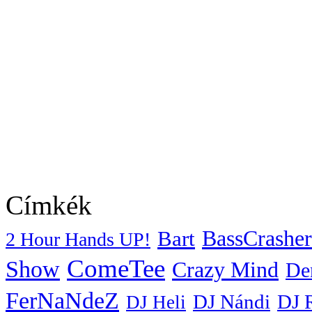
Címkék
BassCrasher
Bart
2 Hour Hands UP!
ComeTee
Show
Crazy Mind
De
FerNaNdeZ
DJ Nándi
DJ 
DJ Heli