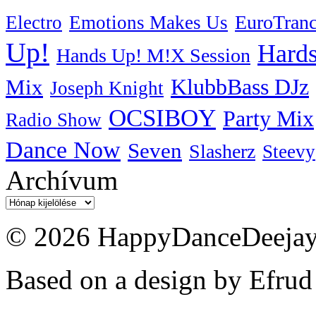
EuroTran
Electro
Emotions Makes Us
Up!
Hards
Hands Up! M!X Session
KlubbBass DJz
Mix
Joseph Knight
OCSIBOY
Party Mix
Radio Show
Dance Now
Seven
Slasherz
Steevy
Archívum
Archívum
© 2026 HappyDanceDeejayz
Based on a design by Efrud