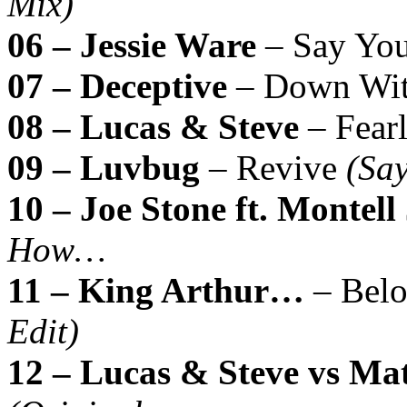
Mix)
06 – Jessie Ware
– Say Yo
07 – Deceptive
– Down Wi
08 – Lucas & Steve
– Fear
09 – Luvbug
– Revive
(Say
10 – Joe Stone ft. Montel
How…
11 – King Arthur…
– Belo
Edit)
12 – Lucas & Steve vs Ma