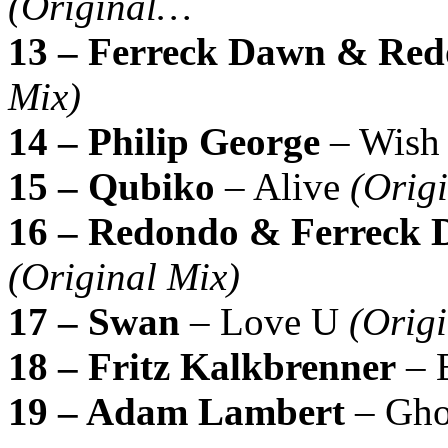
(Original…
13 – Ferreck Dawn & Re
Mix)
14 – Philip George
– Wish
15 – Qubiko
– Alive
(Orig
16 – Redondo & Ferreck
(Original Mix)
17 – Swan
– Love U
(Orig
18 – Fritz Kalkbrenner
– 
19 – Adam Lambert
– Gho