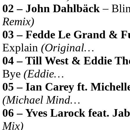
02 – John Dahlbäck
– Bli
Remix)
03 – Fedde Le Grand &
Explain
(Original…
04 – Till West & Eddie T
Bye
(Eddie…
05 – Ian Carey ft. Michell
(Michael Mind…
06 – Yves Larock feat. Ja
Mix)