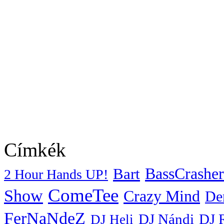
Címkék
BassCrasher
Bart
2 Hour Hands UP!
ComeTee
Show
Crazy Mind
De
FerNaNdeZ
DJ Nándi
DJ 
DJ Heli