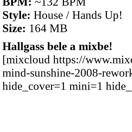
BPM:
~132 BPM
Style:
House / Hands Up!
Size:
164 MB
Hallgass bele a mixbe!
[mixcloud https://www.mix
mind-sunshine-2008-rewor
hide_cover=1 mini=1 hide_