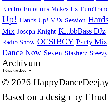
EuroTran
Electro
Emotions Makes Us
Up!
Hards
Hands Up! M!X Session
KlubbBass DJz
Mix
Joseph Knight
OCSIBOY
Party Mix
Radio Show
Dance Now
Seven
Slasherz
Steevy
Archívum
Archívum
© 2026 HappyDanceDeejayz
Based on a design by Efrud