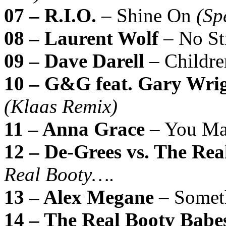
07 – R.I.O.
– Shine On
(Sp
08 – Laurent Wolf
– No St
09 – Dave Darell
– Childr
10 – G&G feat. Gary Wri
(Klaas Remix)
11 – Anna Grace
– You Ma
12 – De-Grees vs. The Rea
Real Booty….
13 – Alex Megane
– Somet
14 – The Real Booty Babe