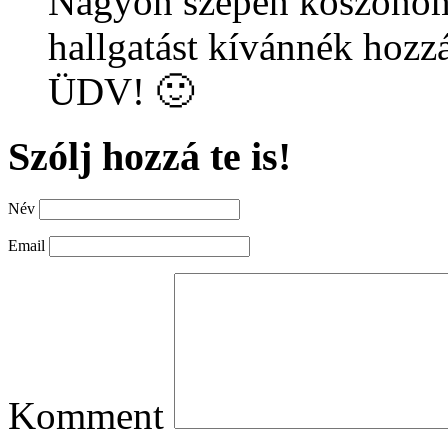
Nagyon szépen köszönöm 
hallgatást kívánnék hozz
ÜDV! 🙂
Szólj hozzá te is!
Név
Email
Komment