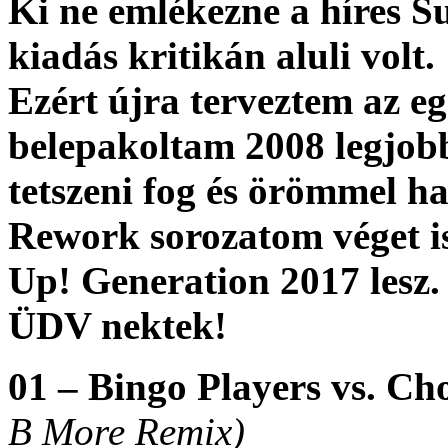
Ki ne emlékezne a híres S
kiadás kritikán aluli volt.
Ezért újra terveztem az egé
belepakoltam 2008 legjobb
tetszeni fog és örömmel ha
Rework sorozatom véget i
Up! Generation 2017 lesz.
ÜDV nektek!
01 – Bingo Players vs. C
B More Remix)