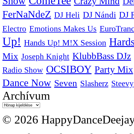
ComeTee
Show
Crazy Mind
De
FerNaNdeZ
DJ Nándi
DJ 
DJ Heli
EuroTran
Electro
Emotions Makes Us
Up!
Hards
Hands Up! M!X Session
KlubbBass DJz
Mix
Joseph Knight
OCSIBOY
Party Mix
Radio Show
Dance Now
Seven
Slasherz
Steevy
Archívum
Archívum
© 2026 HappyDanceDeejayz