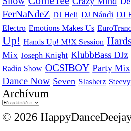
ComeTee
Show
Crazy Mind
De
FerNaNdeZ
DJ Nándi
DJ 
DJ Heli
EuroTran
Electro
Emotions Makes Us
Up!
Hards
Hands Up! M!X Session
KlubbBass DJz
Mix
Joseph Knight
OCSIBOY
Party Mix
Radio Show
Dance Now
Seven
Slasherz
Steevy
Archívum
Archívum
© 2026 HappyDanceDeejayz