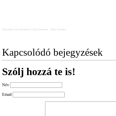
Saturday Live Session & Club Session
·
Club Session
Kapcsolódó bejegyzések
Szólj hozzá te is!
Név
Email