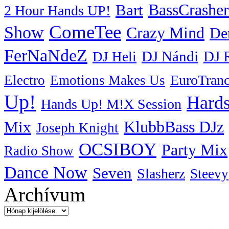
BassCrasher
Bart
2 Hour Hands UP!
ComeTee
Show
Crazy Mind
De
FerNaNdeZ
DJ Nándi
DJ 
DJ Heli
EuroTran
Electro
Emotions Makes Us
Up!
Hards
Hands Up! M!X Session
KlubbBass DJz
Mix
Joseph Knight
OCSIBOY
Party Mix
Radio Show
Dance Now
Seven
Slasherz
Steevy
Archívum
Archívum