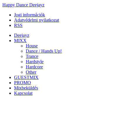
Happy Dance Deejayz
Jogi információk
Adatvédelmi nyilatkozat
RSS
Deejayz
MIXX
House
Dance / Hands Up!
Trance
Hardstyle
Hardcore
Other
GUESTMIX
PROMO
Mixbeküldés
Kapcsolat