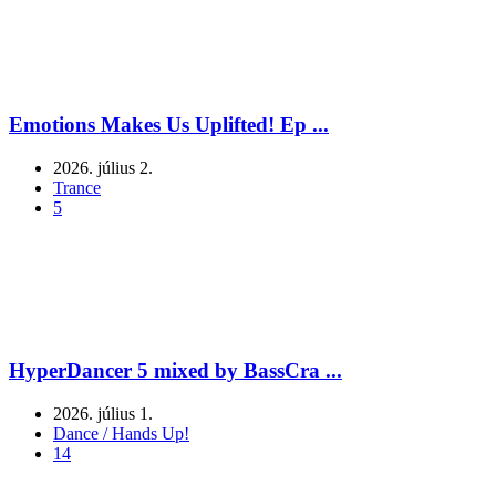
Emotions Makes Us Uplifted! Ep ...
2026. július 2.
Trance
5
HyperDancer 5 mixed by BassCra ...
2026. július 1.
Dance / Hands Up!
14