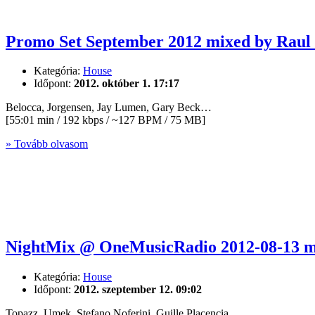
Promo Set September 2012 mixed by Raul 
Kategória:
House
Időpont:
2012. október 1. 17:17
Belocca, Jorgensen, Jay Lumen, Gary Beck…
[55:01 min / 192 kbps / ~127 BPM / 75 MB]
» Tovább olvasom
NightMix @ OneMusicRadio 2012-08-13 mi
Kategória:
House
Időpont:
2012. szeptember 12. 09:02
Topazz, Umek, Stefano Noferini, Guille Placencia…