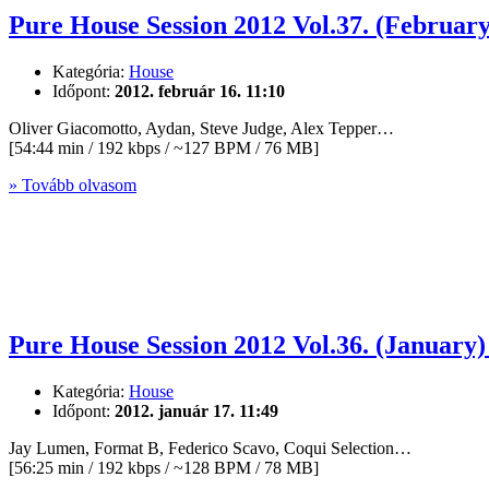
Pure House Session 2012 Vol.37. (Februar
Kategória:
House
Időpont:
2012. február 16. 11:10
Oliver Giacomotto, Aydan, Steve Judge, Alex Tepper…
[54:44 min / 192 kbps / ~127 BPM / 76 MB]
» Tovább olvasom
Pure House Session 2012 Vol.36. (January)
Kategória:
House
Időpont:
2012. január 17. 11:49
Jay Lumen, Format B, Federico Scavo, Coqui Selection…
[56:25 min / 192 kbps / ~128 BPM / 78 MB]