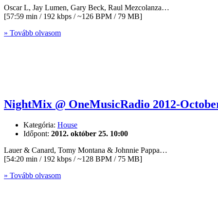
Oscar L, Jay Lumen, Gary Beck, Raul Mezcolanza…
[57:59 min / 192 kbps / ~126 BPM / 79 MB]
» Tovább olvasom
NightMix @ OneMusicRadio 2012-October
Kategória:
House
Időpont:
2012. október 25. 10:00
Lauer & Canard, Tomy Montana & Johnnie Pappa…
[54:20 min / 192 kbps / ~128 BPM / 75 MB]
» Tovább olvasom