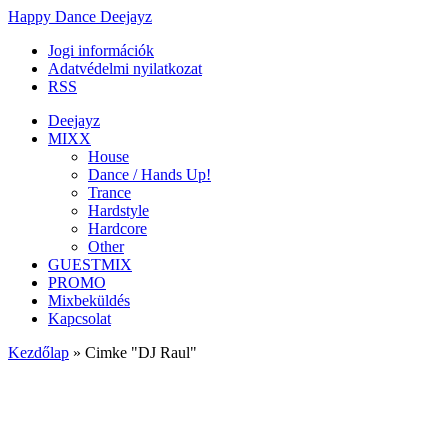
Happy Dance Deejayz
Jogi információk
Adatvédelmi nyilatkozat
RSS
Deejayz
MIXX
House
Dance / Hands Up!
Trance
Hardstyle
Hardcore
Other
GUESTMIX
PROMO
Mixbeküldés
Kapcsolat
Kezdőlap
»
Cimke "DJ Raul"