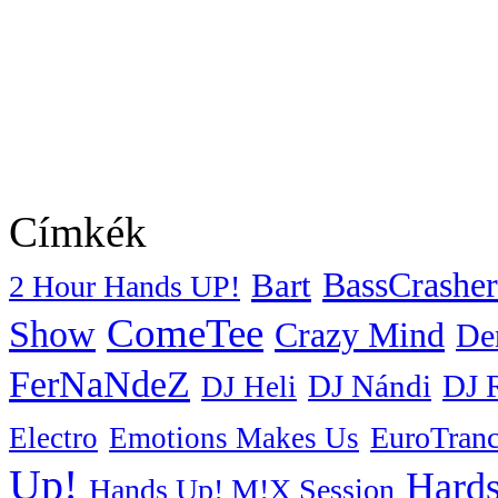
Címkék
BassCrasher
Bart
2 Hour Hands UP!
ComeTee
Show
Crazy Mind
De
FerNaNdeZ
DJ Nándi
DJ 
DJ Heli
EuroTran
Electro
Emotions Makes Us
Up!
Hards
Hands Up! M!X Session