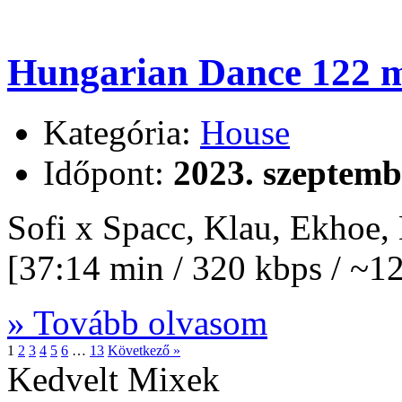
Hungarian Dance 122 m
Kategória:
House
Időpont:
2023. szeptemb
Sofi x Spacc, Klau, Ekhoe
[37:14 min / 320 kbps / ~
» Tovább olvasom
1
2
3
4
5
6
…
13
Következő »
Kedvelt Mixek