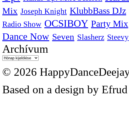
KlubbBass DJz
Mix
Joseph Knight
OCSIBOY
Party Mix
Radio Show
Dance Now
Seven
Slasherz
Steevy
Archívum
Archívum
© 2026 HappyDanceDeejayz
Based on a design by Efrud