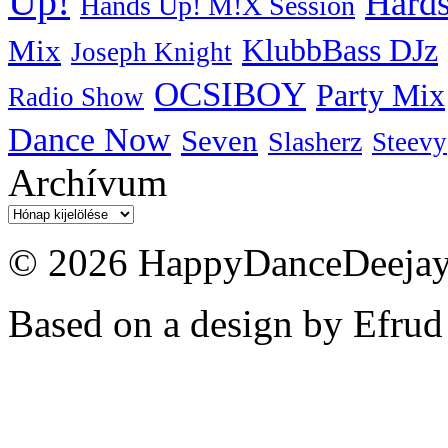
Up!
Hards
Hands Up! M!X Session
KlubbBass DJz
Mix
Joseph Knight
OCSIBOY
Party Mix
Radio Show
Dance Now
Seven
Slasherz
Steevy
Archívum
Archívum
© 2026 HappyDanceDeejayz
Based on a design by Efrud