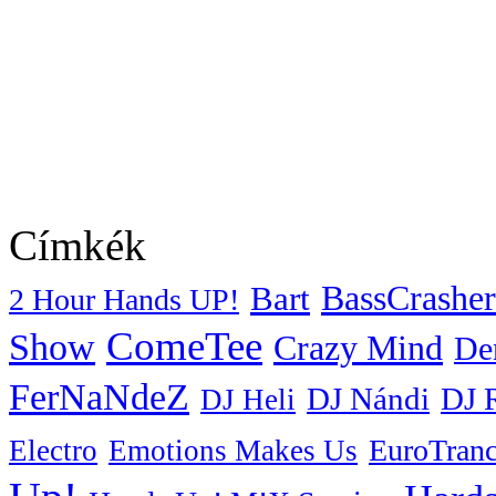
Címkék
BassCrasher
Bart
2 Hour Hands UP!
ComeTee
Show
Crazy Mind
De
FerNaNdeZ
DJ Nándi
DJ 
DJ Heli
EuroTran
Electro
Emotions Makes Us