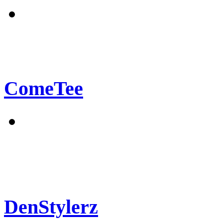
ComeTee
DenStylerz