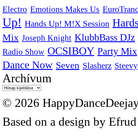
EuroTran
Electro
Emotions Makes Us
Up!
Hards
Hands Up! M!X Session
KlubbBass DJz
Mix
Joseph Knight
OCSIBOY
Party Mix
Radio Show
Dance Now
Seven
Slasherz
Steevy
Archívum
Archívum
© 2026 HappyDanceDeejayz
Based on a design by Efrud