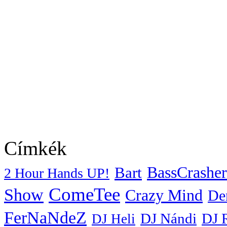
Címkék
BassCrasher
Bart
2 Hour Hands UP!
ComeTee
Show
Crazy Mind
De
FerNaNdeZ
DJ Nándi
DJ 
DJ Heli