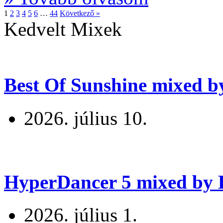
1
2
3
4
5
6
…
44
Következő »
Kedvelt Mixek
Best Of Sunshine mixed b
2026. július 10.
HyperDancer 5 mixed by B
2026. július 1.