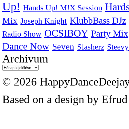
Up!
Hards
Hands Up! M!X Session
KlubbBass DJz
Mix
Joseph Knight
OCSIBOY
Party Mix
Radio Show
Dance Now
Seven
Slasherz
Steevy
Archívum
Archívum
© 2026 HappyDanceDeejayz
Based on a design by Efrud