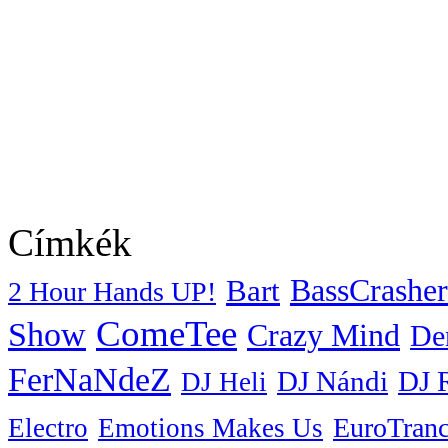
Címkék
BassCrasher
Bart
2 Hour Hands UP!
ComeTee
Show
Crazy Mind
De
FerNaNdeZ
DJ Nándi
DJ 
DJ Heli
EuroTran
Electro
Emotions Makes Us