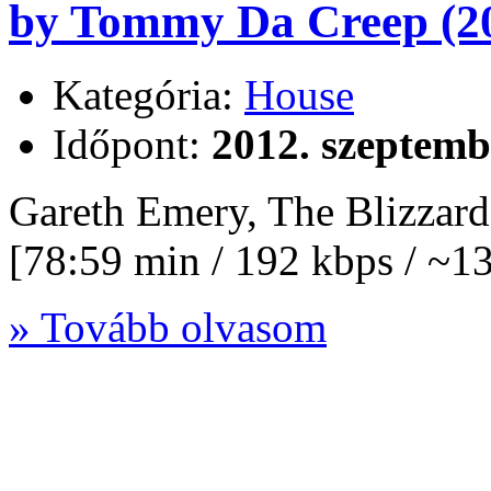
by Tommy Da Creep (2
Kategória:
House
Időpont:
2012. szeptemb
Gareth Emery, The Blizzar
[78:59 min / 192 kbps / ~
» Tovább olvasom