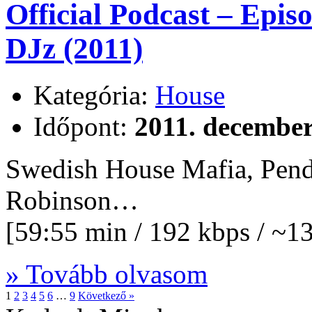
Official Podcast – Epi
DJz (2011)
Kategória:
House
Időpont:
2011. december
Swedish House Mafia, Pendu
Robinson…
[59:55 min / 192 kbps / ~
» Tovább olvasom
1
2
3
4
5
6
…
9
Következő »