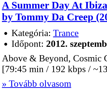
A Summer Day At Ibiza
by Tommy Da Creep (2
Kategória:
Trance
Időpont:
2012. szeptemb
Above & Beyond, Cosmic 
[79:45 min / 192 kbps / ~
» Tovább olvasom