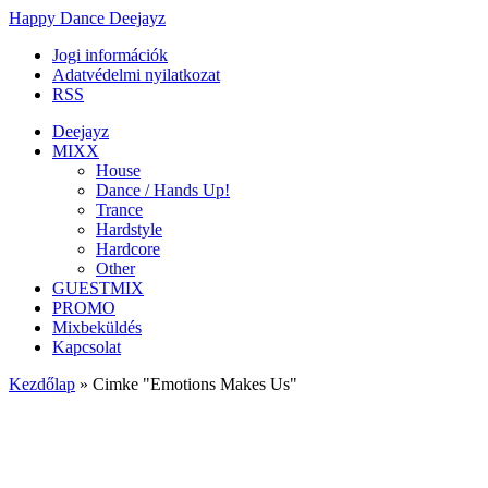
Happy Dance Deejayz
Jogi információk
Adatvédelmi nyilatkozat
RSS
Deejayz
MIXX
House
Dance / Hands Up!
Trance
Hardstyle
Hardcore
Other
GUESTMIX
PROMO
Mixbeküldés
Kapcsolat
Kezdőlap
»
Cimke "Emotions Makes Us"