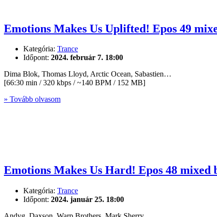
Emotions Makes Us Uplifted! Epos 49 mix
Kategória:
Trance
Időpont:
2024. február 7. 18:00
Dima Blok, Thomas Lloyd, Arctic Ocean, Sabastien…
[66:30 min / 320 kbps / ~140 BPM / 152 MB]
» Tovább olvasom
Emotions Makes Us Hard! Epos 48 mixed 
Kategória:
Trance
Időpont:
2024. január 25. 18:00
Andyg, Daxson, Warp Brothers, Mark Sherry…