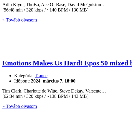
Adip Kiyoi, ThoBa, Ace Of Base, David McQuiston…
[56:48 min / 320 kbps / ~140 BPM / 130 MB]
» Tovább olvasom
Emotions Makes Us Hard! Epos 50 mixed 
Kategória:
Trance
Időpont:
2024. március 7. 18:00
Tim Clark, Charlotte de Witte, Steve Dekay, Varsente…
[62:34 min / 320 kbps / ~138 BPM / 143 MB]
» Tovább olvasom