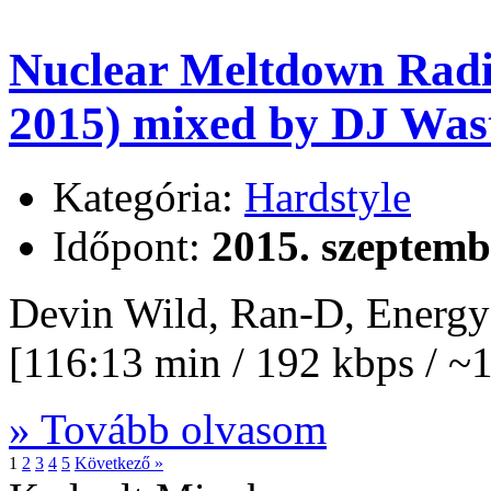
Nuclear Meltdown Radi
2015) mixed by DJ Wast
Kategória:
Hardstyle
Időpont:
2015. szeptemb
Devin Wild, Ran-D, Energ
[116:13 min / 192 kbps / 
» Tovább olvasom
1
2
3
4
5
Következő »