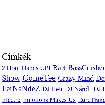
Címkék
BassCrasher
Bart
2 Hour Hands UP!
ComeTee
Show
Crazy Mind
De
FerNaNdeZ
DJ Nándi
DJ 
DJ Heli
EuroTran
Electro
Emotions Makes Us