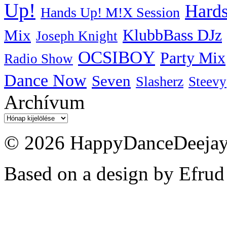
Up!
Hards
Hands Up! M!X Session
KlubbBass DJz
Mix
Joseph Knight
OCSIBOY
Party Mix
Radio Show
Dance Now
Seven
Slasherz
Steevy
Archívum
Archívum
© 2026 HappyDanceDeejayz
Based on a design by Efrud