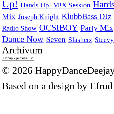
Up!
Hards
Hands Up! M!X Session
KlubbBass DJz
Mix
Joseph Knight
OCSIBOY
Party Mix
Radio Show
Dance Now
Seven
Slasherz
Steevy
Archívum
Archívum
© 2026 HappyDanceDeejayz
Based on a design by Efrud