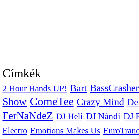
Címkék
BassCrasher
Bart
2 Hour Hands UP!
ComeTee
Show
Crazy Mind
De
FerNaNdeZ
DJ Nándi
DJ 
DJ Heli
EuroTran
Electro
Emotions Makes Us