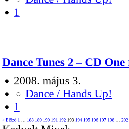
1
Dance Tunes 2 – CD One m
2008. május 3.
Dance / Hands Up!
1
« Előző
1
…
188
189
190
191
192
193
194
195
196
197
198
…
202