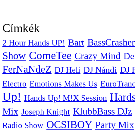
Címkék
BassCrasher
Bart
2 Hour Hands UP!
ComeTee
Show
Crazy Mind
De
FerNaNdeZ
DJ Nándi
DJ 
DJ Heli
EuroTran
Electro
Emotions Makes Us
Up!
Hards
Hands Up! M!X Session
KlubbBass DJz
Mix
Joseph Knight
OCSIBOY
Party Mix
Radio Show