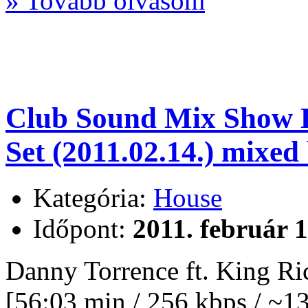
» Tovább olvasom
Club Sound Mix Show Li
Set (2011.02.14.) mixe
Kategória:
House
Időpont:
2011. február 1
Danny Torrence ft. King Ri
[56:03 min / 256 kbps / ~