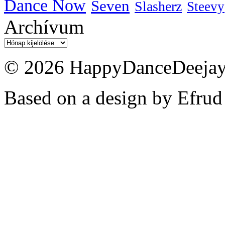
Dance Now
Seven
Slasherz
Steevy
Archívum
Archívum
© 2026 HappyDanceDeejayz
Based on a design by Efrud