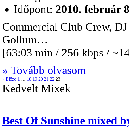
Időpont:
2010. február 8
Commercial Club Crew, DJ
Gollum…
[63:03 min / 256 kbps / ~
» Tovább olvasom
« Előző
1
…
18
19
20
21
22
23
Kedvelt Mixek
Best Of Sunshine mixed b