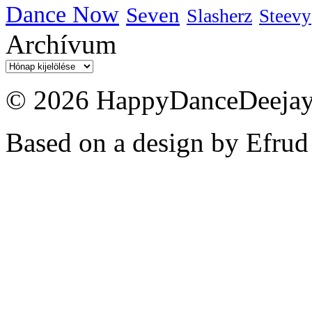
Dance Now
Seven
Slasherz
Steevy
Archívum
Archívum
© 2026 HappyDanceDeejayz
Based on a design by Efrud