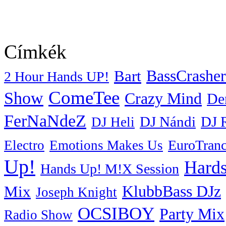
Címkék
BassCrasher
Bart
2 Hour Hands UP!
ComeTee
Show
Crazy Mind
De
FerNaNdeZ
DJ Nándi
DJ 
DJ Heli
EuroTran
Electro
Emotions Makes Us
Up!
Hards
Hands Up! M!X Session
KlubbBass DJz
Mix
Joseph Knight
OCSIBOY
Party Mix
Radio Show