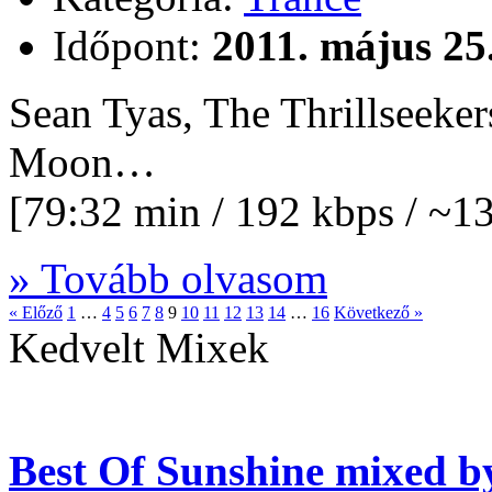
Időpont:
2011. május 25
Sean Tyas, The Thrillseeke
Moon…
[79:32 min / 192 kbps / ~
» Tovább olvasom
« Előző
1
…
4
5
6
7
8
9
10
11
12
13
14
…
16
Következő »
Kedvelt Mixek
Best Of Sunshine mixed b