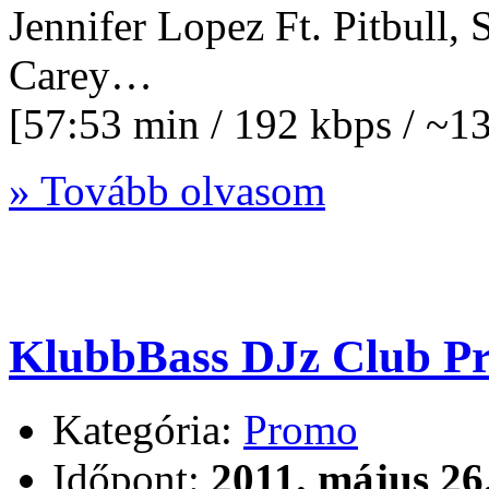
Jennifer Lopez Ft. Pitbull,
Carey…
[57:53 min / 192 kbps / ~
» Tovább olvasom
KlubbBass DJz Club P
Kategória:
Promo
Időpont:
2011. május 26