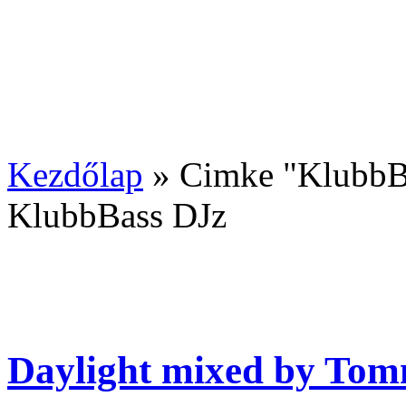
Kezdőlap
»
Cimke "KlubbB
KlubbBass DJz
Daylight mixed by Tom