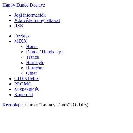
Happy Dance Deejayz
Jogi információk
Adatvédelmi nyilatkozat
RSS
Deejayz
MIXX
House
Dance / Hands Up!
Trance
Hardstyle
Hardcore
Other
GUESTMIX
PROMO
Mixbeküldés
Kapcsolat
Kezdőlap
»
Cimke "Looney Tunes"
(Oldal 6)