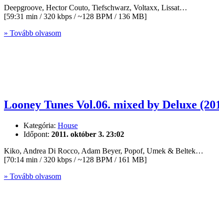
Deepgroove, Hector Couto, Tiefschwarz, Voltaxx, Lissat…
[59:31 min / 320 kbps / ~128 BPM / 136 MB]
» Tovább olvasom
Looney Tunes Vol.06. mixed by Deluxe (20
Kategória:
House
Időpont:
2011. október 3. 23:02
Kiko, Andrea Di Rocco, Adam Beyer, Popof, Umek & Beltek…
[70:14 min / 320 kbps / ~128 BPM / 161 MB]
» Tovább olvasom