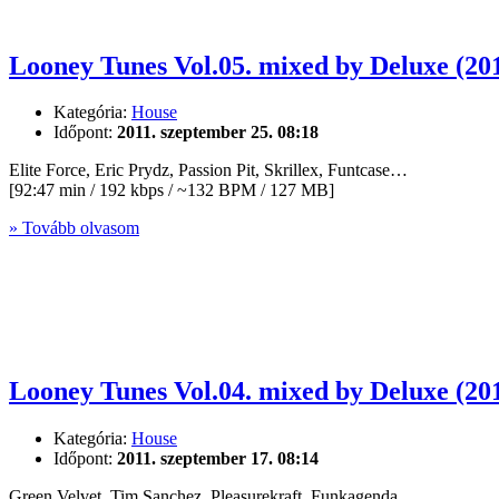
Looney Tunes Vol.05. mixed by Deluxe (20
Kategória:
House
Időpont:
2011. szeptember 25. 08:18
Elite Force, Eric Prydz, Passion Pit, Skrillex, Funtcase…
[92:47 min / 192 kbps / ~132 BPM / 127 MB]
» Tovább olvasom
Looney Tunes Vol.04. mixed by Deluxe (20
Kategória:
House
Időpont:
2011. szeptember 17. 08:14
Green Velvet, Tim Sanchez, Pleasurekraft, Funkagenda…