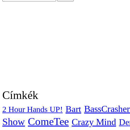
Címkék
BassCrasher
Bart
2 Hour Hands UP!
ComeTee
Show
Crazy Mind
De