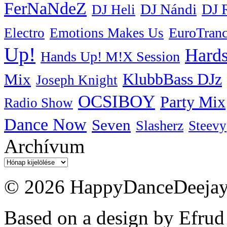
FerNaNdeZ
DJ Nándi
DJ 
DJ Heli
EuroTran
Electro
Emotions Makes Us
Up!
Hards
Hands Up! M!X Session
KlubbBass DJz
Mix
Joseph Knight
OCSIBOY
Party Mix
Radio Show
Dance Now
Seven
Slasherz
Steevy
Archívum
Archívum
© 2026 HappyDanceDeejayz
Based on a design by Efrud