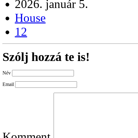
2026. január 5.
House
12
Szólj hozzá te is!
Név
Email
Komment