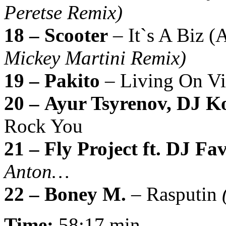
Peretse Remix)
18 – Scooter
– It`s A Biz 
Mickey Martini Remix)
19 – Pakito
– Living On V
20 – Ayur Tsyrenov, DJ K
Rock You
21 – Fly Project ft. DJ F
Anton…
22 – Boney M.
– Rasputin
Time:
58:17 min