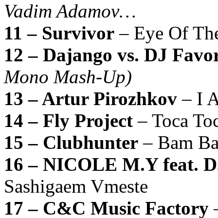
Vadim Adamov…
11 – Survivor
– Eye Of Th
12 – Dajango vs. DJ Favor
Mono Mash-Up)
13 – Artur Pirozhkov
– I 
14 – Fly Project
– Toca To
15 – Clubhunter
– Bam B
16 – NICOLE M.Y feat. DJ
Sashigaem Vmeste
17 – C&C Music Factory