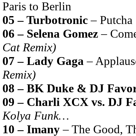
Paris to Berlin
05 – Turbotronic
– Putcha
06 – Selena Gomez
– Come
Cat Remix)
07 – Lady Gaga
– Applau
Remix)
08 – BK Duke & DJ Favor
09 – Charli XCX vs. DJ 
Kolya Funk…
10 – Imany
– The Good, T