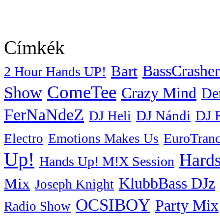
Címkék
BassCrasher
Bart
2 Hour Hands UP!
ComeTee
Show
Crazy Mind
De
FerNaNdeZ
DJ Nándi
DJ 
DJ Heli
EuroTran
Electro
Emotions Makes Us
Up!
Hards
Hands Up! M!X Session
KlubbBass DJz
Mix
Joseph Knight
OCSIBOY
Party Mix
Radio Show