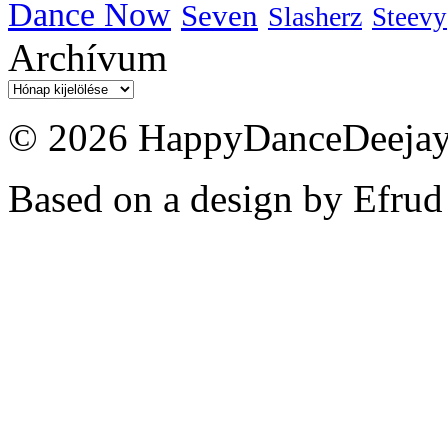
Dance Now
Seven
Slasherz
Steevy
Archívum
Archívum
© 2026 HappyDanceDeejayz
Based on a design by Efrud