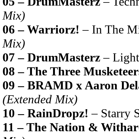
05 – DrumMasterz
– Tech
Mix)
06 – Warriorz!
– In The M
Mix)
07 – DrumMasterz
– Ligh
08 – The Three Musketeer
09 – BRAMD x Aaron Del
(Extended Mix)
10 – RainDropz!
– Starry
11 – The Nation & Witha