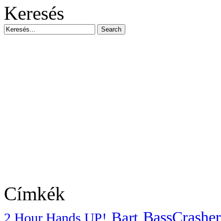
Keresés
Címkék
BassCrasher
Bart
2 Hour Hands UP!