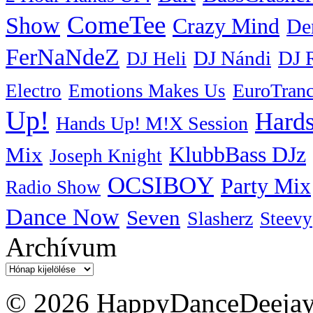
ComeTee
Show
Crazy Mind
De
FerNaNdeZ
DJ Nándi
DJ 
DJ Heli
EuroTran
Electro
Emotions Makes Us
Up!
Hards
Hands Up! M!X Session
KlubbBass DJz
Mix
Joseph Knight
OCSIBOY
Party Mix
Radio Show
Dance Now
Seven
Slasherz
Steevy
Archívum
Archívum
© 2026 HappyDanceDeejayz