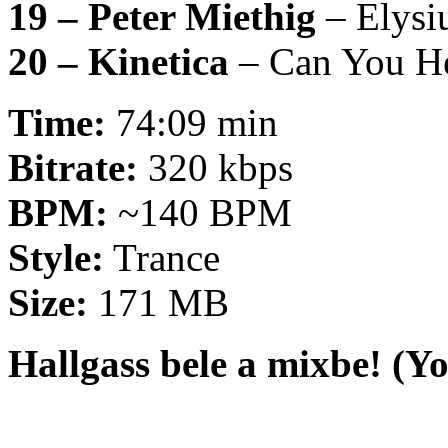
19 – Peter Miethig
– Elys
20 – Kinetica
– Can You H
Time:
74:09 min
Bitrate:
320 kbps
BPM:
~140 BPM
Style:
Trance
Size:
171 MB
Hallgass bele a mixbe! (Y