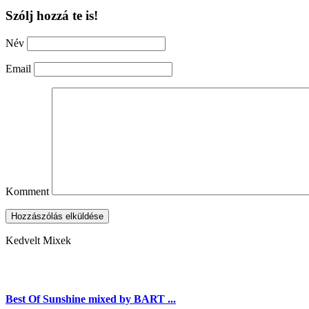
Szólj hozzá te is!
Név
Email
Komment
Hozzászólás elküldése
Kedvelt Mixek
Best Of Sunshine mixed by BART ...