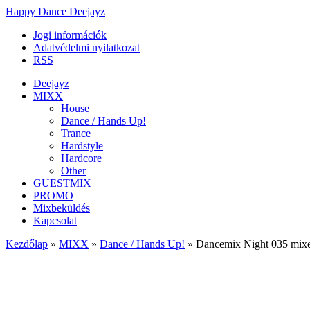
Happy Dance Deejayz
Jogi információk
Adatvédelmi nyilatkozat
RSS
Deejayz
MIXX
House
Dance / Hands Up!
Trance
Hardstyle
Hardcore
Other
GUESTMIX
PROMO
Mixbeküldés
Kapcsolat
Kezdőlap
»
MIXX
»
Dance / Hands Up!
»
Dancemix Night 035 mix