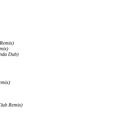
 Remix)
mix)
nda Dub)
emix)
lub Remix)