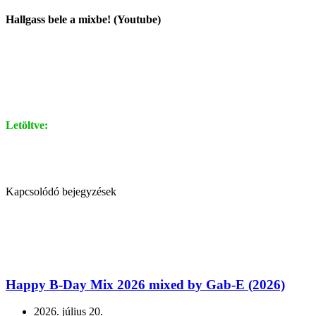
Hallgass bele a mixbe! (Youtube)
Letöltve:
Kapcsolódó bejegyzések
Happy B-Day Mix 2026 mixed by Gab-E (2026)
2026. július 20.