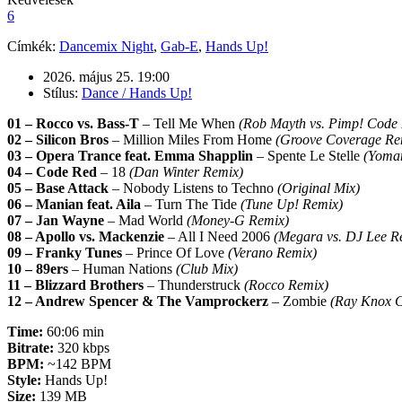
6
Címkék:
Dancemix Night
,
Gab-E
,
Hands Up!
2026. május 25. 19:00
Stílus:
Dance / Hands Up!
01 – Rocco vs. Bass-T
– Tell Me When
(Rob Mayth vs. Pimp! Code
02 – Silicon Bros
– Million Miles From Home
(Groove Coverage Re
03 – Opera Trance feat. Emma Shapplin
– Spente Le Stelle
(Yoma
04 – Code Red
– 18
(Dan Winter Remix)
05 – Base Attack
– Nobody Listens to Techno
(Original Mix)
06 – Manian feat. Aila
– Turn The Tide
(Tune Up! Remix)
07 – Jan Wayne
– Mad World
(Money-G Remix)
08 – Apollo vs. Mackenzie
– All I Need 2006
(Megara vs. DJ Lee R
09 – Franky Tunes
– Prince Of Love
(Verano Remix)
10 – 89ers
– Human Nations
(Club Mix)
11 – Blizzard Brothers
– Thunderstruck
(Rocco Remix)
12 – Andrew Spencer & The Vamprockerz
– Zombie
(Ray Knox C
Time:
60:06 min
Bitrate:
320 kbps
BPM:
~142 BPM
Style:
Hands Up!
Size:
139 MB