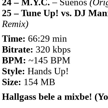
24 – M.Y.C.
– Suenos
(Ori
25 – Tune Up! vs. DJ Man
Remix)
Time:
66:29 min
Bitrate:
320 kbps
BPM:
~145 BPM
Style:
Hands Up!
Size:
154 MB
Hallgass bele a mixbe! (Y