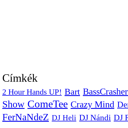
Címkék
BassCrasher
Bart
2 Hour Hands UP!
ComeTee
Show
Crazy Mind
De
FerNaNdeZ
DJ Nándi
DJ 
DJ Heli