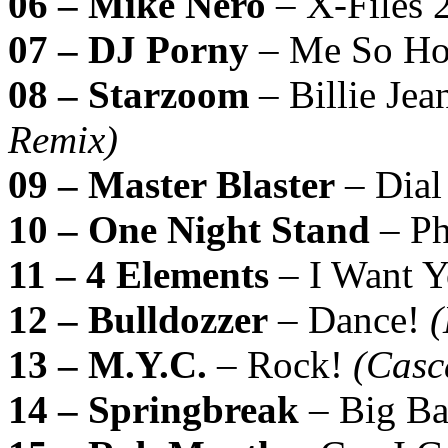
06 – Mike Nero
– X-Files
07 – DJ Porny
– Me So H
08 – Starzoom
– Billie Jea
Remix)
09 – Master Blaster
– Dia
10 – One Night Stand
– Ph
11 – 4 Elements
– I Want 
12 – Bulldozzer
– Dance!
13 – M.Y.C.
– Rock!
(Casc
14 – Springbreak
– Big B