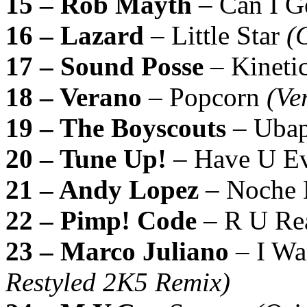
15 – Rob Mayth
– Can I G
16 – Lazard
– Little Star
(
17 – Sound Posse
– Kineti
18 – Verano
– Popcorn
(Ve
19 – The Boyscouts
– Uba
20 – Tune Up!
– Have U E
21 – Andy Lopez
– Noche
22 – Pimp! Code
– R U Re
23 – Marco Juliano
– I Wa
Restyled 2K5 Remix)