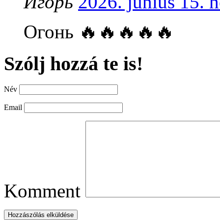
Игорь
2026. június 15. h
Огонь 🔥🔥🔥🔥🔥
Szólj hozzá te is!
Név
Email
Komment
Hozzászólás elküldése