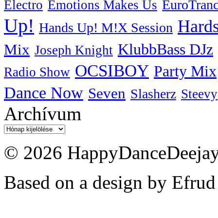
EuroTran
Electro
Emotions Makes Us
Up!
Hards
Hands Up! M!X Session
KlubbBass DJz
Mix
Joseph Knight
OCSIBOY
Party Mix
Radio Show
Dance Now
Seven
Slasherz
Steevy
Archívum
Archívum
© 2026 HappyDanceDeejayz
Based on a design by Efrud