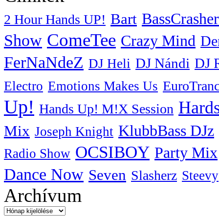
BassCrasher
Bart
2 Hour Hands UP!
ComeTee
Show
Crazy Mind
De
FerNaNdeZ
DJ Nándi
DJ 
DJ Heli
EuroTran
Electro
Emotions Makes Us
Up!
Hards
Hands Up! M!X Session
KlubbBass DJz
Mix
Joseph Knight
OCSIBOY
Party Mix
Radio Show
Dance Now
Seven
Slasherz
Steevy
Archívum
Archívum