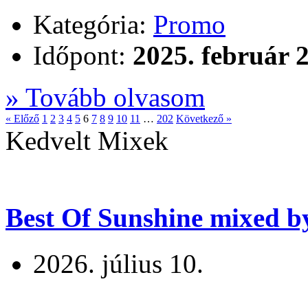
Kategória:
Promo
Időpont:
2025. február 2
» Tovább olvasom
« Előző
1
2
3
4
5
6
7
8
9
10
11
…
202
Következő »
Kedvelt Mixek
Best Of Sunshine mixed b
2026. július 10.