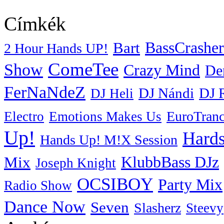
Címkék
BassCrasher
Bart
2 Hour Hands UP!
ComeTee
Show
Crazy Mind
De
FerNaNdeZ
DJ Nándi
DJ 
DJ Heli
EuroTran
Electro
Emotions Makes Us
Up!
Hards
Hands Up! M!X Session
KlubbBass DJz
Mix
Joseph Knight
OCSIBOY
Party Mix
Radio Show
Dance Now
Seven
Slasherz
Steevy