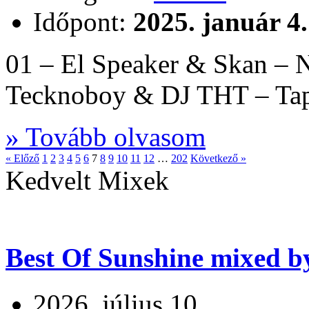
Időpont:
2025. január 4.
01 – El Speaker & Skan – 
Tecknoboy & DJ THT – Ta
» Tovább olvasom
« Előző
1
2
3
4
5
6
7
8
9
10
11
12
…
202
Következő »
Kedvelt Mixek
Best Of Sunshine mixed b
2026. július 10.