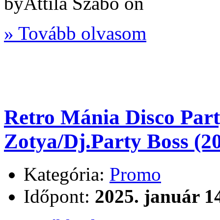
byAttila Szabò on
» Tovább olvasom
Retro Mánia Disco Part
Zotya/Dj.Party Boss (2
Kategória:
Promo
Időpont:
2025. január 1