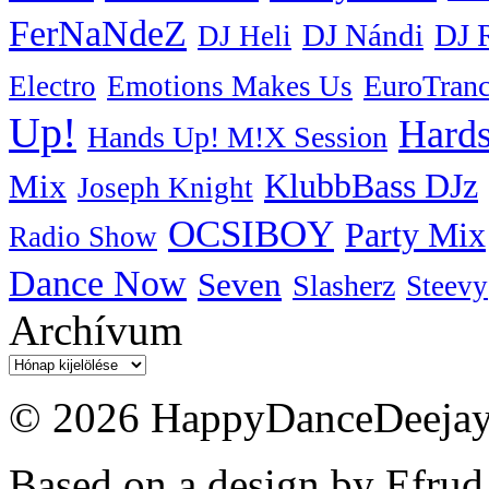
FerNaNdeZ
DJ Nándi
DJ 
DJ Heli
EuroTran
Electro
Emotions Makes Us
Up!
Hards
Hands Up! M!X Session
KlubbBass DJz
Mix
Joseph Knight
OCSIBOY
Party Mix
Radio Show
Dance Now
Seven
Slasherz
Steevy
Archívum
Archívum
© 2026 HappyDanceDeejayz
Based on a design by Efrud