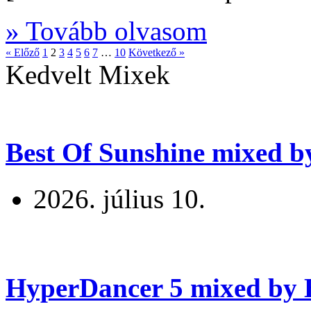
» Tovább olvasom
« Előző
1
2
3
4
5
6
7
…
10
Következő »
Kedvelt Mixek
Best Of Sunshine mixed b
2026. július 10.
HyperDancer 5 mixed by B