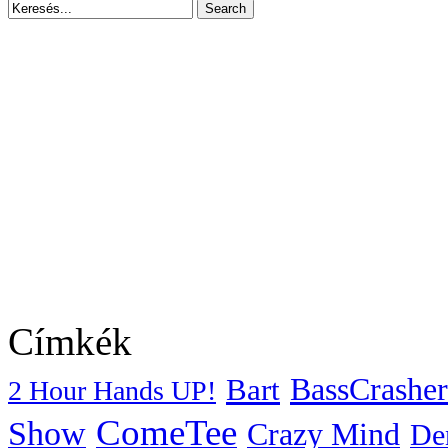
Címkék
BassCrasher
Bart
2 Hour Hands UP!
ComeTee
Show
Crazy Mind
De