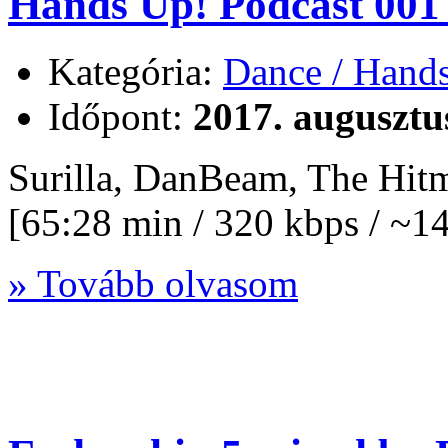
Hands Up! Podcast 001 
Kategória:
Dance / Hand
Időpont:
2017. augusztu
Surilla, DanBeam, The Hit
[65:28 min / 320 kbps / ~
» Tovább olvasom