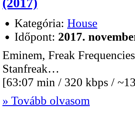
(2017)
Kategória:
House
Időpont:
2017. november
Eminem, Freak Frequencies
Stanfreak…
[63:07 min / 320 kbps / ~
» Tovább olvasom