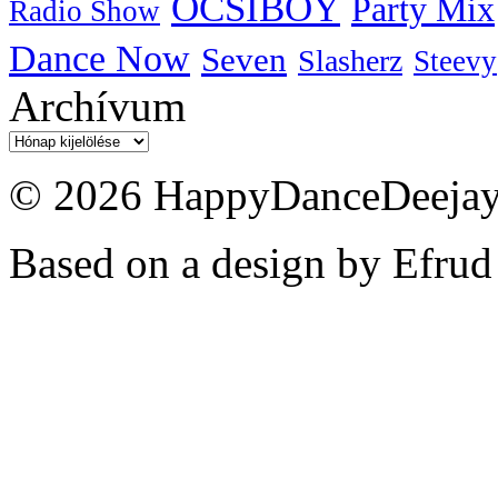
OCSIBOY
Party Mix
Radio Show
Dance Now
Seven
Slasherz
Steevy
Archívum
Archívum
© 2026 HappyDanceDeejayz
Based on a design by Efrud