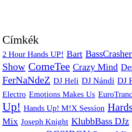
Címkék
BassCrasher
Bart
2 Hour Hands UP!
ComeTee
Show
Crazy Mind
De
FerNaNdeZ
DJ Nándi
DJ 
DJ Heli
EuroTran
Electro
Emotions Makes Us
Up!
Hards
Hands Up! M!X Session
KlubbBass DJz
Mix
Joseph Knight