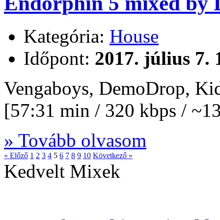
Endorphin 5 mixed by D
Kategória:
House
Időpont:
2017. július 7.
Vengaboys, DemoDrop, Kid
[57:31 min / 320 kbps / ~
» Tovább olvasom
« Előző
1
2
3
4
5
6
7
8
9
10
Következő »
Kedvelt Mixek