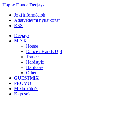
Happy Dance Deejayz
Jogi információk
Adatvédelmi nyilatkozat
RSS
Deejayz
MIXX
House
Dance / Hands Up!
Trance
Hardstyle
Hardcore
Other
GUESTMIX
PROMO
Mixbeküldés
Kapcsolat