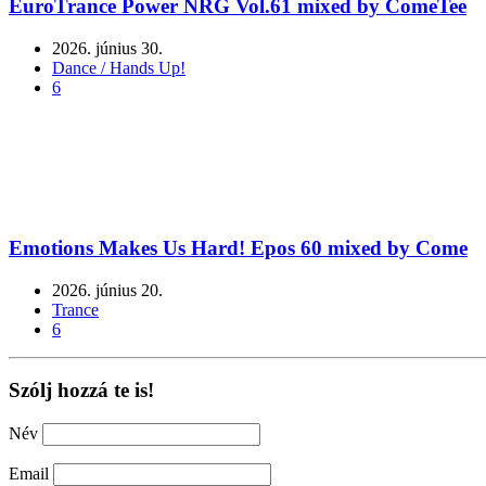
EuroTrance Power NRG Vol.61 mixed by ComeTee
2026. június 30.
Dance / Hands Up!
6
Emotions Makes Us Hard! Epos 60 mixed by Come
2026. június 20.
Trance
6
Szólj hozzá te is!
Név
Email