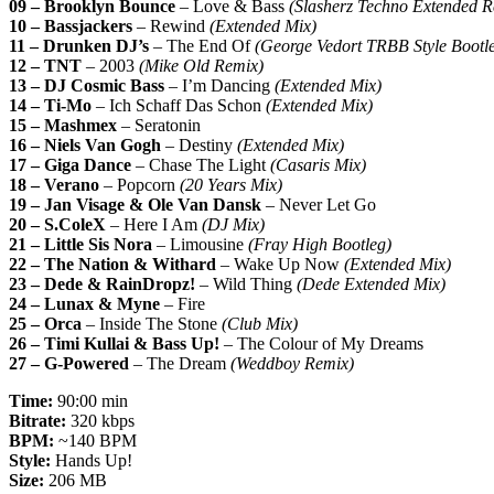
09 – Brooklyn Bounce
– Love & Bass
(Slasherz Techno Extended R
10 – Bassjackers
– Rewind
(Extended Mix)
11 – Drunken DJ’s
– The End Of
(George Vedort TRBB Style Bootl
12 – TNT
– 2003
(Mike Old Remix)
13 – DJ Cosmic Bass
– I’m Dancing
(Extended Mix)
14 – Ti-Mo
– Ich Schaff Das Schon
(Extended Mix)
15 – Mashmex
– Seratonin
16 – Niels Van Gogh
– Destiny
(Extended Mix)
17 – Giga Dance
– Chase The Light
(Casaris Mix)
18 – Verano
– Popcorn
(20 Years Mix)
19 – Jan Visage & Ole Van Dansk
– Never Let Go
20 – S.ColeX
– Here I Am
(DJ Mix)
21 – Little Sis Nora
– Limousine
(Fray High Bootleg)
22 – The Nation & Withard
– Wake Up Now
(Extended Mix)
23 – Dede & RainDropz!
– Wild Thing
(Dede Extended Mix)
24 – Lunax & Myne
– Fire
25 – Orca
– Inside The Stone
(Club Mix)
26 – Timi Kullai & Bass Up!
– The Colour of My Dreams
27 – G-Powered
– The Dream
(Weddboy Remix)
Time:
90:00 min
Bitrate:
320 kbps
BPM:
~140 BPM
Style:
Hands Up!
Size:
206 MB