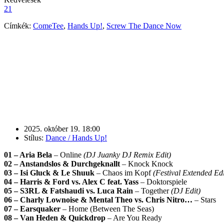
21
Címkék:
ComeTee
,
Hands Up!
,
Screw The Dance Now
2025. október 19. 18:00
Stílus:
Dance / Hands Up!
01 – Aria Bela
– Online
(DJ Juanky DJ Remix Edit)
02 – Anstandslos & Durchgeknallt
– Knock Knock
03 – Isi Gluck & Le Shuuk
– Chaos im Kopf
(Festival Extended Edi
04 – Harris & Ford vs. Alex C feat. Yass
– Doktorspiele
05 – S3RL & Fatshaudi vs. Luca Rain
– Together
(DJ Edit)
06 – Charly Lownoise & Mental Theo vs. Chris Nitro…
– Stars
07 – Earsquaker
– Home (Between The Seas)
08 – Van Heden & Quickdrop
– Are You Ready