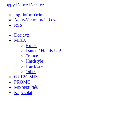
Happy Dance Deejayz
Jogi információk
Adatvédelmi nyilatkozat
RSS
Deejayz
MIXX
House
Dance / Hands Up!
Trance
Hardstyle
Hardcore
Other
GUESTMIX
PROMO
Mixbeküldés
Kapcsolat