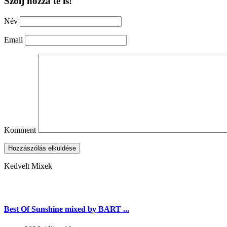
Szólj hozzá te is!
Név
Email
Komment
Hozzászólás elküldése
Kedvelt Mixek
Best Of Sunshine mixed by BART ...