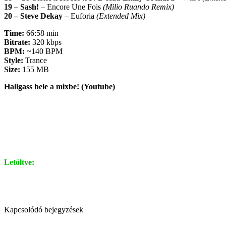
19 – Sash!
– Encore Une Fois
(Milio Ruando Remix)
20 – Steve Dekay
– Euforia
(Extended Mix)
Time:
66:58 min
Bitrate:
320 kbps
BPM:
~140 BPM
Style:
Trance
Size:
155 MB
Hallgass bele a mixbe! (Youtube)
Letöltve:
Kapcsolódó bejegyzések