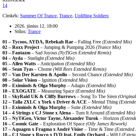
14
Címkék:
Summer Of Trance
,
Trance
,
Uplifting Soldiers
2026. június 12. 18:00
Stílus:
Trance
01 – Tycoos, AYDA, Rebekah Rae
– Falling Free
(Extended Mix)
02 – Roxx Project
– Jumping & Pumping 2026
(Trance Mix)
03 – Fantazm
– Sad Joyous
(NyTiGen Extended Remix)
04 – Ayda
– Starlight
(Extended Mix)
05 – Allen Watts
– Anticipation
(Extended Mix)
06 – Sean Tyas
– Chome
(Will Rees Extended Remix)
07 – Van Der Karsten & Apollo
– Second Chance
(Extended Mix)
08 – Solar Vision
– Ignition
(Extended Mix)
09 – Eximinds & Olga Murphy
– Adagio
(Extended Mix)
10 – EXOGATE
– Measuring Space
(Extended Mix)
11 – SkyRaid UK & Cliffy Burrows
– Song To The Siren
(Origina
12 – Talla 2XLC x York x Driver & ACE
– Mental Thing
(Extende
13 – Eximinds & Olga Murphy
– Suite
(Extended Mix)
14 – 4 Strings x CJ Stone x Alena
– Turn It Around
(Extended Mix)
15 – NyTiGen, Victor Tayne, Alexander Turok
– Horizon
(Extend
16 – Cosmic Gate
– Exploration Of Space
(Olly James Rework)
17 – Aquagen x Fragma x André Visior
– Time & Time
(Extended 
18 – CJ Stone x Rocco x IVD feat. Emily Orchard
– Will I
(Exten