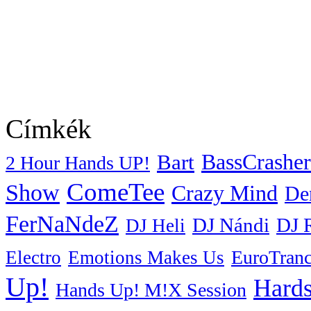
Címkék
BassCrasher
Bart
2 Hour Hands UP!
ComeTee
Show
Crazy Mind
De
FerNaNdeZ
DJ Nándi
DJ 
DJ Heli
EuroTran
Electro
Emotions Makes Us
Up!
Hards
Hands Up! M!X Session