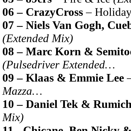
06 – CrazyCross
– Holida
07 – Niels Van Gogh, Cue
(Extended Mix)
08 – Marc Korn & Semitoo
(Pulsedriver Extended…
09 – Klaas & Emmie Lee
–
Mazza…
10 – Daniel Tek & Rumic
Mix)
11.- Chicane, Ben Nicky