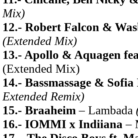
Mix)
12.- Robert Falcon & Wa
(Extended Mix)
13.- Apollo & Aquagen fea
(Extended Mix)
14.- Bassmassage & Sofia
Extended Remix)
15.- Braaheim
– Lambada
16.- IOMMI x Indiiana
– 
17 – The Disco Boys ft. 