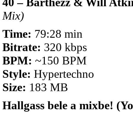
40 – Barthezz & Will Atk
Mix)
Time:
79:28 min
Bitrate:
320 kbps
BPM:
~150 BPM
Style:
Hypertechno
Size:
183 MB
Hallgass bele a mixbe! (Y