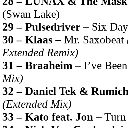
28 – LUNAX & The Mask
(Swan Lake)
29 – Pulsedriver
– Six Da
30 – Klaas
– Mr. Saxobeat
Extended Remix)
31 – Braaheim
– I’ve Bee
Mix)
32 – Daniel Tek & Rumic
(Extended Mix)
33 – Kato feat. Jon
– Turn