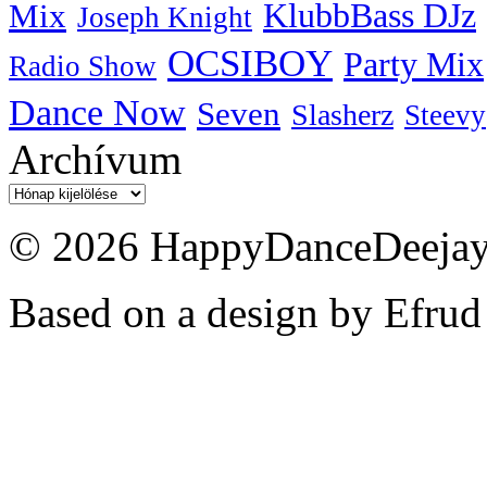
KlubbBass DJz
Mix
Joseph Knight
OCSIBOY
Party Mix
Radio Show
Dance Now
Seven
Slasherz
Steevy
Archívum
Archívum
© 2026 HappyDanceDeejayz
Based on a design by Efrud