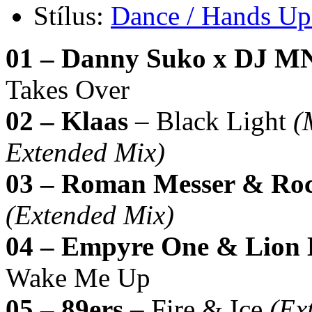
Stílus:
Dance / Hands Up
01 – Danny Suko x DJ M
Takes Over
02 – Klaas
– Black Light
(
Extended Mix)
03 – Roman Messer & Ro
(Extended Mix)
04 – Empyre One & Lion 
Wake Me Up
05 – 89ers
– Fire & Ice
(Ex