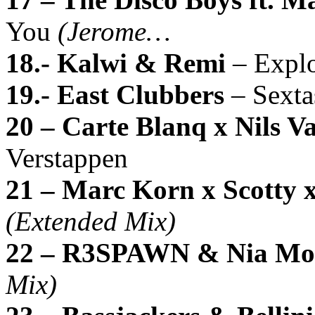
You
(Jerome…
18.- Kalwi & Remi
– Expl
19.- East Clubbers
– Sext
20 – Carte Blanq x Nils 
Verstappen
21 – Marc Korn x Scotty 
(Extended Mix)
22 – R3SPAWN & Nia Mo
Mix)