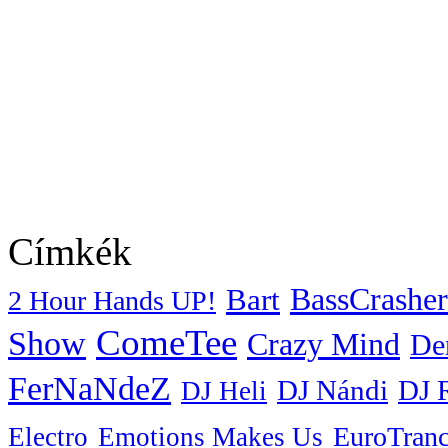
Címkék
BassCrasher
Bart
2 Hour Hands UP!
ComeTee
Show
Crazy Mind
De
FerNaNdeZ
DJ Nándi
DJ 
DJ Heli
EuroTran
Electro
Emotions Makes Us