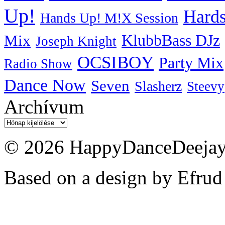
Up!
Hards
Hands Up! M!X Session
KlubbBass DJz
Mix
Joseph Knight
OCSIBOY
Party Mix
Radio Show
Dance Now
Seven
Slasherz
Steevy
Archívum
Archívum
© 2026 HappyDanceDeejayz
Based on a design by Efrud