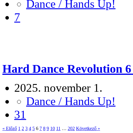
Dance / Hands Up!
7
Hard Dance Revolution 6 
2025. november 1.
Dance / Hands Up!
31
« Előző
1
2
3
4
5
6
7
8
9
10
11
…
202
Következő »