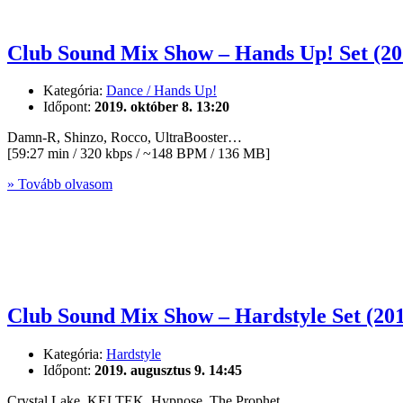
Club Sound Mix Show – Hands Up! Set (2
Kategória:
Dance / Hands Up!
Időpont:
2019. október 8. 13:20
Damn-R, Shinzo, Rocco, UltraBooster…
[59:27 min / 320 kbps / ~148 BPM / 136 MB]
» Tovább olvasom
Club Sound Mix Show – Hardstyle Set (20
Kategória:
Hardstyle
Időpont:
2019. augusztus 9. 14:45
Crystal Lake, KELTEK, Hypnose, The Prophet…