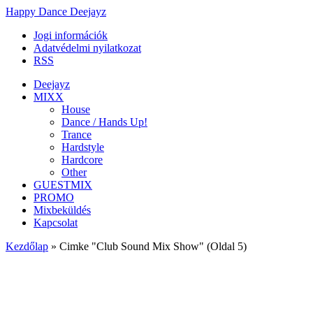
Happy Dance Deejayz
Jogi információk
Adatvédelmi nyilatkozat
RSS
Deejayz
MIXX
House
Dance / Hands Up!
Trance
Hardstyle
Hardcore
Other
GUESTMIX
PROMO
Mixbeküldés
Kapcsolat
Kezdőlap
»
Cimke "Club Sound Mix Show"
(Oldal 5)