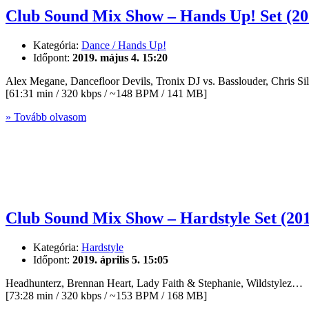
Club Sound Mix Show – Hands Up! Set (20
Kategória:
Dance / Hands Up!
Időpont:
2019. május 4. 15:20
Alex Megane, Dancefloor Devils, Tronix DJ vs. Basslouder, Chris S
[61:31 min / 320 kbps / ~148 BPM / 141 MB]
» Tovább olvasom
Club Sound Mix Show – Hardstyle Set (2
Kategória:
Hardstyle
Időpont:
2019. április 5. 15:05
Headhunterz, Brennan Heart, Lady Faith & Stephanie, Wildstylez…
[73:28 min / 320 kbps / ~153 BPM / 168 MB]