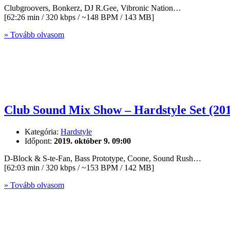
Clubgroovers, Bonkerz, DJ R.Gee, Vibronic Nation…
[62:26 min / 320 kbps / ~148 BPM / 143 MB]
» Tovább olvasom
Club Sound Mix Show – Hardstyle Set (2
Kategória:
Hardstyle
Időpont:
2019. október 9. 09:00
D-Block & S-te-Fan, Bass Prototype, Coone, Sound Rush…
[62:03 min / 320 kbps / ~153 BPM / 142 MB]
» Tovább olvasom