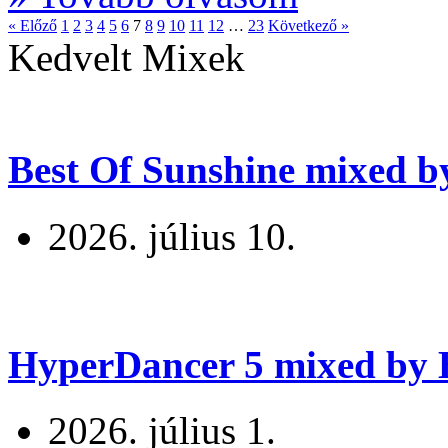
« Előző
1
2
3
4
5
6
7
8
9
10
11
12
…
23
Következő »
Kedvelt Mixek
Best Of Sunshine mixed b
2026. július 10.
HyperDancer 5 mixed by B
2026. július 1.