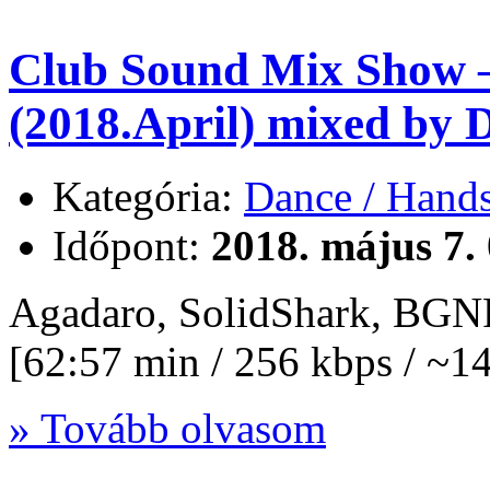
Club Sound Mix Show –
(2018.April) mixed by
Kategória:
Dance / Hand
Időpont:
2018. május 7.
Agadaro, SolidShark, BGN
[62:57 min / 256 kbps / ~
» Tovább olvasom