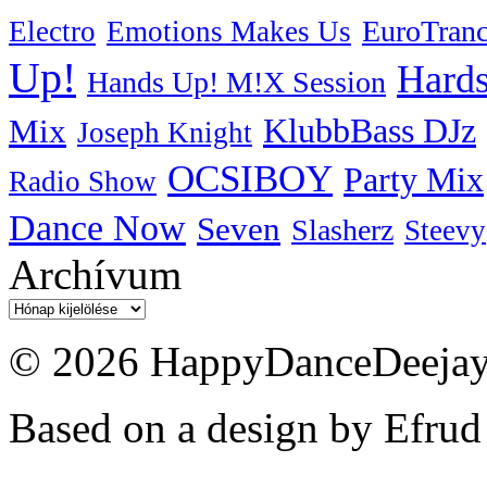
EuroTran
Electro
Emotions Makes Us
Up!
Hards
Hands Up! M!X Session
KlubbBass DJz
Mix
Joseph Knight
OCSIBOY
Party Mix
Radio Show
Dance Now
Seven
Slasherz
Steevy
Archívum
Archívum
© 2026 HappyDanceDeejayz
Based on a design by Efrud