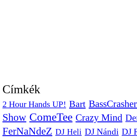
Címkék
BassCrasher
Bart
2 Hour Hands UP!
ComeTee
Show
Crazy Mind
De
FerNaNdeZ
DJ Nándi
DJ 
DJ Heli