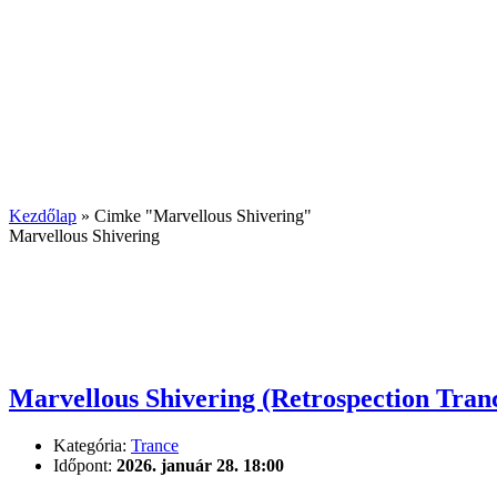
Kezdőlap
»
Cimke "Marvellous Shivering"
Marvellous Shivering
Marvellous Shivering (Retrospection Tranc
Kategória:
Trance
Időpont:
2026. január 28. 18:00