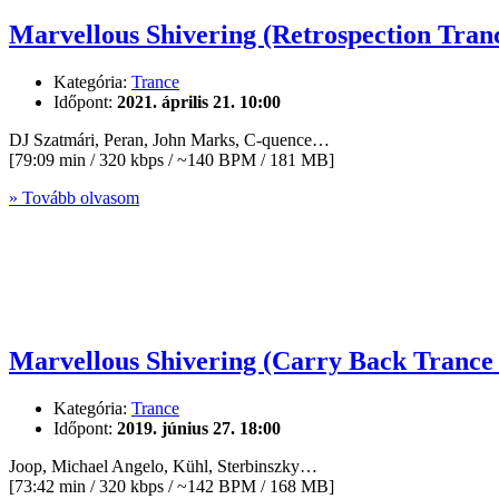
Marvellous Shivering (Retrospection Tranc
Kategória:
Trance
Időpont:
2021. április 21. 10:00
DJ Szatmári, Peran, John Marks, C-quence…
[79:09 min / 320 kbps / ~140 BPM / 181 MB]
» Tovább olvasom
Marvellous Shivering (Carry Back Trance 
Kategória:
Trance
Időpont:
2019. június 27. 18:00
Joop, Michael Angelo, Kühl, Sterbinszky…
[73:42 min / 320 kbps / ~142 BPM / 168 MB]