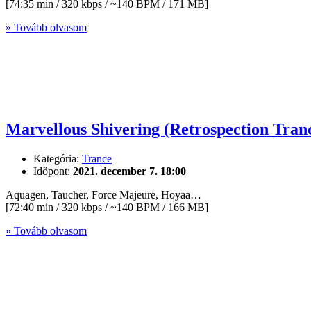
[74:35 min / 320 kbps / ~140 BPM / 171 MB]
» Tovább olvasom
Marvellous Shivering (Retrospection Tran
Kategória:
Trance
Időpont:
2021. december 7. 18:00
Aquagen, Taucher, Force Majeure, Hoyaa…
[72:40 min / 320 kbps / ~140 BPM / 166 MB]
» Tovább olvasom