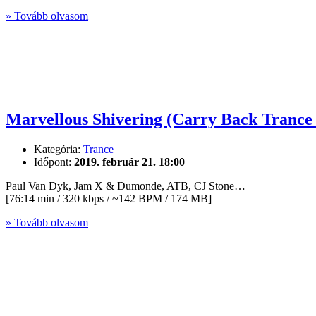
» Tovább olvasom
Marvellous Shivering (Carry Back Trance 
Kategória:
Trance
Időpont:
2019. február 21. 18:00
Paul Van Dyk, Jam X & Dumonde, ATB, CJ Stone…
[76:14 min / 320 kbps / ~142 BPM / 174 MB]
» Tovább olvasom