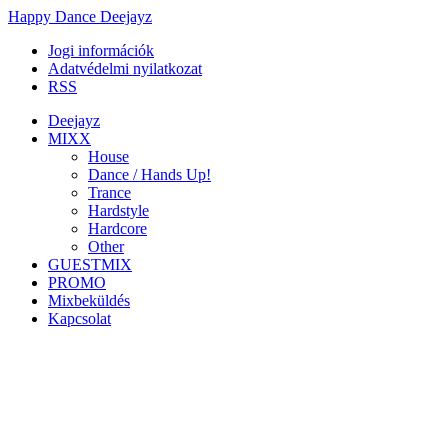
Happy Dance Deejayz
Jogi információk
Adatvédelmi nyilatkozat
RSS
Deejayz
MIXX
House
Dance / Hands Up!
Trance
Hardstyle
Hardcore
Other
GUESTMIX
PROMO
Mixbeküldés
Kapcsolat