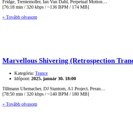
Fridge, Trentemoller, Ian Van Dahl, Perpetual Motion…
[76:18 min / 320 kbps / ~136 BPM / 174 MB]
» Tovább olvasom
Marvellous Shivering (Retrospection Tranc
Kategória:
Trance
Időpont:
2025. január 30. 18:00
Tillmann Uhrmacher, DJ Stantom, A1 Project, Peran…
[78:50 min / 320 kbps / ~140 BPM / 180 MB]
» Tovább olvasom