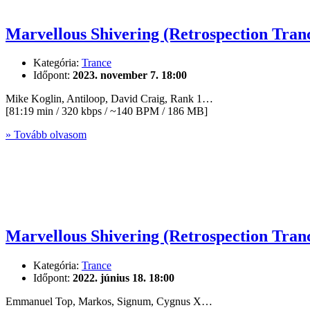
Marvellous Shivering (Retrospection Tran
Kategória:
Trance
Időpont:
2023. november 7. 18:00
Mike Koglin, Antiloop, David Craig, Rank 1…
[81:19 min / 320 kbps / ~140 BPM / 186 MB]
» Tovább olvasom
Marvellous Shivering (Retrospection Tran
Kategória:
Trance
Időpont:
2022. június 18. 18:00
Emmanuel Top, Markos, Signum, Cygnus X…