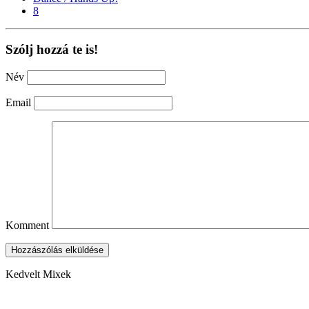
8
Szólj hozzá te is!
Név
Email
Komment
Hozzászólás elküldése
Kedvelt Mixek