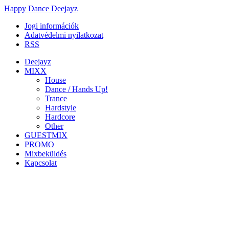
Happy Dance Deejayz
Jogi információk
Adatvédelmi nyilatkozat
RSS
Deejayz
MIXX
House
Dance / Hands Up!
Trance
Hardstyle
Hardcore
Other
GUESTMIX
PROMO
Mixbeküldés
Kapcsolat