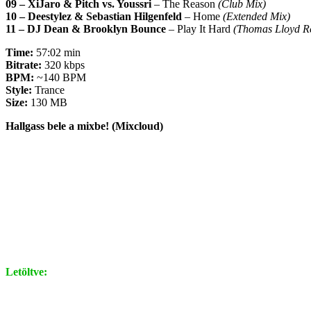
09 – XiJaro & Pitch vs. Youssri
– The Reason
(Club Mix)
10 – Deestylez & Sebastian Hilgenfeld
– Home
(Extended Mix)
11 – DJ Dean & Brooklyn Bounce
– Play It Hard
(Thomas Lloyd R
Time:
57:02 min
Bitrate:
320 kbps
BPM:
~140 BPM
Style:
Trance
Size:
130 MB
Hallgass bele a mixbe! (Mixcloud)
Letöltve: